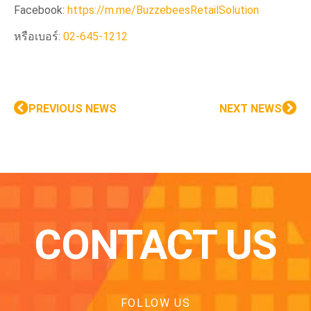
Facebook:
https://m.me/BuzzebeesRetailSolution
หรือเบอร์:
02-645-1212
PREVIOUS NEWS
NEXT NEWS
CONTACT US
FOLLOW US