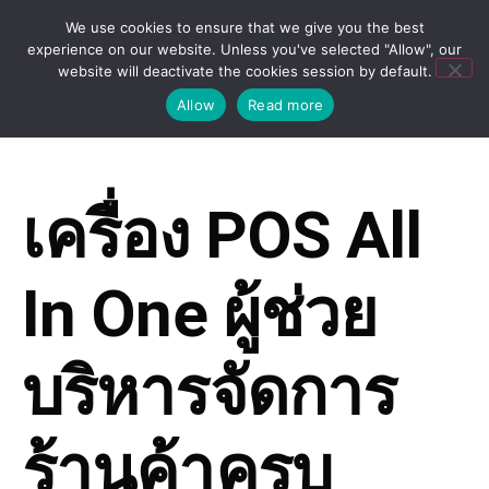
We use cookies to ensure that we give you the best
experience on our website. Unless you've selected "Allow", our
website will deactivate the cookies session by default.
Allow
Read more
เครื่อง POS All
In One ผู้ช่วย
บริหารจัดการ
ร้านค้าครบ