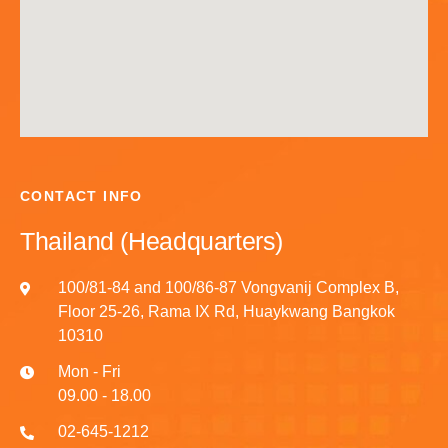
CONTACT INFO
Thailand (Headquarters)
100/81-84 and 100/86-87 Vongvanij Complex B,
Floor 25-26, Rama IX Rd, Huaykwang Bangkok
10310
Mon - Fri
09.00 - 18.00
02-645-1212