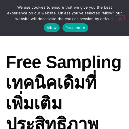
We use cookies to ensure that we give you the best
experience on our website. Unless you've selected "Allow", our
website will deactivate the cookies session by default.
Allow
Read more
Free Sampling
เทคนิคเดิมที่
เพิ่มเติม
ประสิทธิภาพ