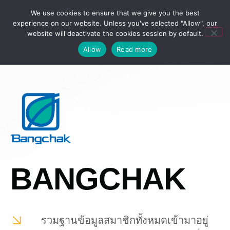
We use cookies to ensure that we give you the best
experience on our website. Unless you've selected "Allow", our
website will deactivate the cookies session by default.
Allow
Read more
BANGCHAK
รวมฐานข้อมูลสมาชิกทั้งหมดเข้ามาอยู่