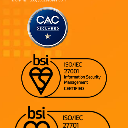
and email: dpo@buzzebees.com