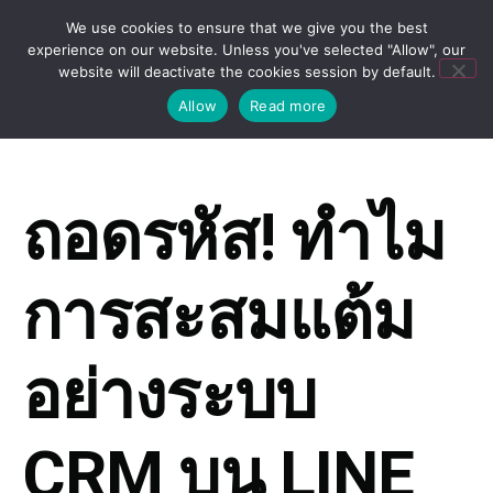
We use cookies to ensure that we give you the best
experience on our website. Unless you've selected "Allow", our
website will deactivate the cookies session by default.
Allow
Read more
ถอดรหัส! ทำไม
การสะสมแต้ม
อย่างระบบ
CRM บน LINE