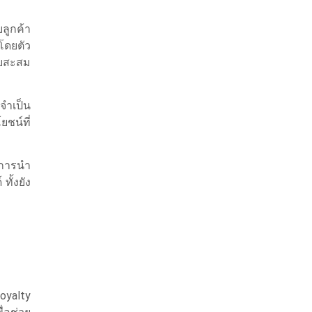
ลูกค้า
โดยตัว
บบสะสม
จำเป็น
ชน์ที่
ยการนำ
ั้งยัง
oyalty