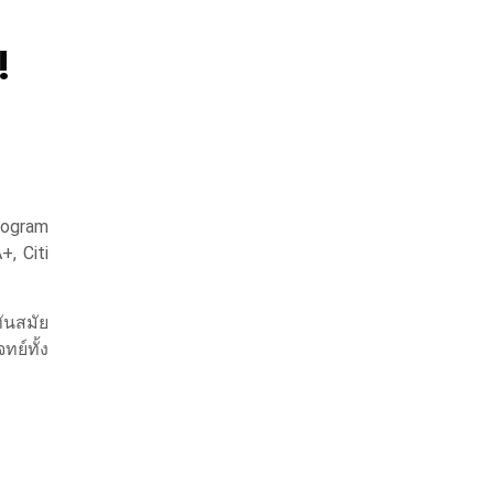
!
rogram
, Citi
ทันสมัย
ย์ทั้ง