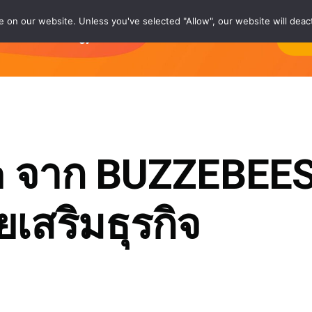
on our website. Unless you've selected "Allow", our website will deact
rs
Technology®
Careers
About
Co
rm จาก BUZZEBEE
ยเสริมธุรกิจ