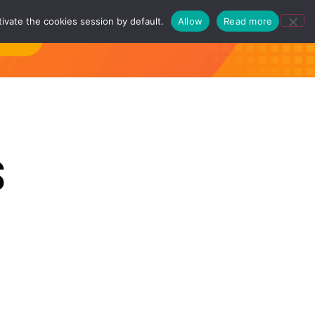
ivate the cookies session by default.
Allow
Read more
ntact
S