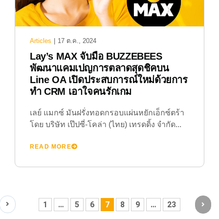
Articles
|
17 ต.ค., 2024
Lay’s MAX จับมือ BUZZEBEES
พัฒนาแคมเปญการตลาดสุดชิคบน
Line OA เปิดประสบการณ์ใหม่ด้วยการ
ทำ CRM เอาใจคนรักเกม
เลย์ แมกซ์ มันฝรั่งทอดกรอบแผ่นหยักเอ็กซ์ตร้า
โดย บริษัท เป๊ปซี่-โคล่า (ไทย) เทรดดิ้ง จำกัด...
READ MORE
1
…
5
6
7
8
9
…
23