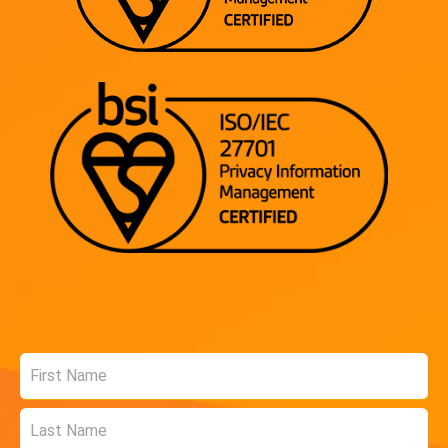
Name
*