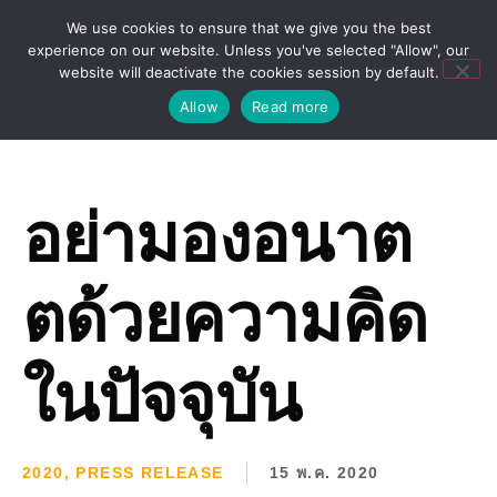
We use cookies to ensure that we give you the best
experience on our website. Unless you've selected "Allow", our
website will deactivate the cookies session by default.
Allow
Read more
อย่ามองอนาต
ตด้วยความคิด
ในปัจจุบัน
2020
,
PRESS RELEASE
15 พ.ค. 2020