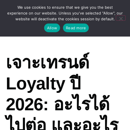
We use cookies to ensure that we give you the best
experience on our website. Unless you've selected "Allow", our
website will deactivate the cookies session by default.
Allow
Read more
เจาะเทรนด์
Loyalty ปี
2026: อะไรได้
ไปต่อ และอะไร