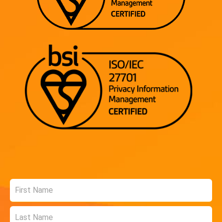
Name
*