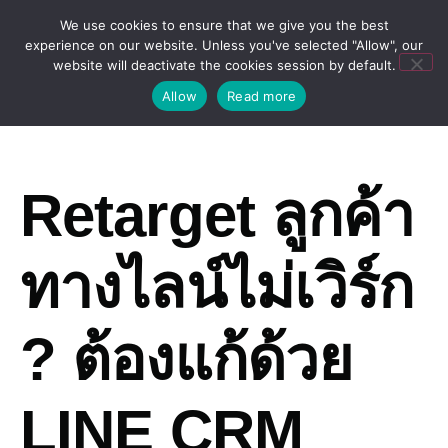
We use cookies to ensure that we give you the best
experience on our website. Unless you've selected "Allow", our
website will deactivate the cookies session by default.
Allow
Read more
Retarget ลูกค้า
ทางไลน์ไม่เวิร์ก
? ต้องแก้ด้วย
LINE CRM