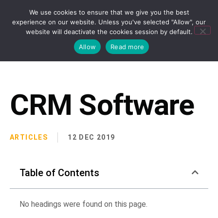
We use cookies to ensure that we give you the best
experience on our website. Unless you've selected "Allow", our
website will deactivate the cookies session by default.
Allow
Read more
CRM Software
ARTICLES
12 DEC 2019
Table of Contents
No headings were found on this page.