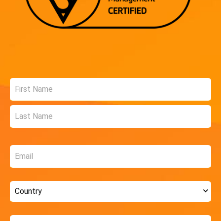
Name
*
Email
*
Country
*
Phone