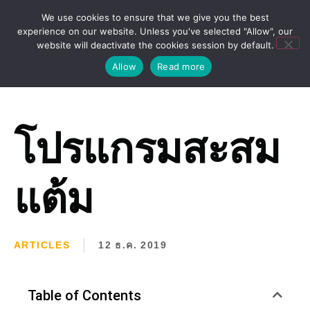
We use cookies to ensure that we give you the best
experience on our website. Unless you've selected "Allow", our
website will deactivate the cookies session by default.
Allow
Read more
โปรแกรมสะสม
แต้ม
ARTICLES
12 ธ.ค. 2019
Table of Contents