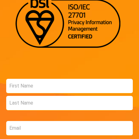
Name
*
Email
*