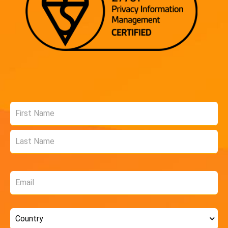
Name
*
Email
*
Country
*