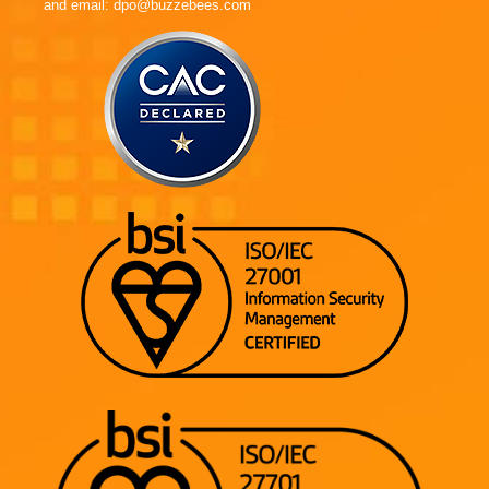
and email: dpo@buzzebees.com