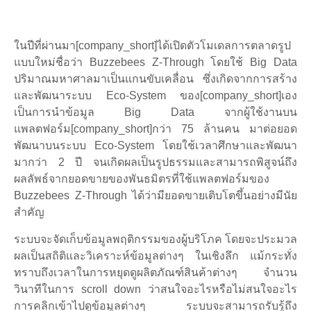
ในปีที่ผ่านมา[company_short]ได้เปิดตัวโมเดลการตลาดรูป
แบบใหม่ชื่อว่า Buzzebees Z-Through โดยใช้ Big Data
ปริมาณมหาศาลมาเป็นแกนขับเคลื่อน ซึ่งเกิดจากการสร้าง
และพัฒนาระบบ Eco-System ของ[company_short]เอง
เป็นการนำข้อมูล Big Data จากผู้ใช้งานบน
แพลตฟอร์ม[company_short]กว่า 75 ล้านคน มาต่อยอด
พัฒนาบนระบบ Eco-System โดยใช้เวลาศึกษาและพัฒนา
มากว่า 2 ปี จนเกิดผลเป็นรูปธรรมและสามารถพิสูจน์ถึง
ผลลัพธ์จากยอดขายของพันธมิตรที่ใช้แพลตฟอร์มของ
Buzzebees Z-Through ได้ว่ามียอดขายเติบโตขึ้นอย่างมีนัย
สำคัญ
ระบบจะจัดเก็บข้อมูลพฤติกรรมของผู้บริโภค โดยจะประมวล
ผลเป็นสถิติและวิเคราะห์ข้อมูลต่างๆ ในเชิงลึก แม้กระทั่ง
ทราบถึงเวลาในการหยุดดูผลิตภัณฑ์สินค้าต่างๆ จำนวน
วินาทีในการ scroll down ว่าสนใจอะไรหรือไม่สนใจอะไร
การคลิกเข้าไปดูข้อมูลต่างๆ ระบบจะสามารถรับรู้ถึง