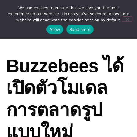
We use cookies to ensure that we give you the best
experience on our website. Unless you've selected "Allow", our
website will deactivate the cookies session by default.
Allow
Read more
Buzzebees ได้
เปิดตัวโมเดล
การตลาดรูป
แบบใหม่