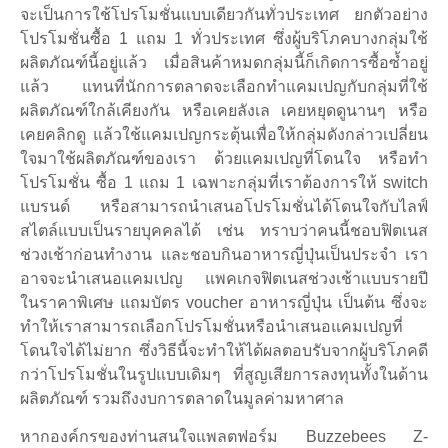
จะเป็นการใช้โปรโมชั่นแบบเดียวกันทั่วประเทศ ยกตัวอย่าง
โปรโมชั่นซื้อ 1 แถม 1 ทั่วประเทศ ซึ่งผู้บริโภคบางกลุ่มใช้
ผลิตภัณฑ์นี้อยู่แล้ว เมื่อสินค้าหมดกลุ่มนี้ก็เกิดการซื้อซ้ำอยู่
แล้ว แทนที่นักการตลาดจะเลือกทำแคมเปญกับกลุ่มที่ใช้
ผลิตภัณฑ์ใกล้เคียงกัน หรือเคยลังเล เคยหยุดดูนานๆ หรือ
เคยคลิกดู แล้วใช้แคมเปญกระตุ้นเพื่อให้กลุ่มดังกล่าวเปลี่ยน
ใจมาใช้ผลิตภัณฑ์ของเรา ด้วยแคมเปญที่โดนใจ หรือทำ
โปรโมชั่น ซื้อ 1 แถม 1 เฉพาะกลุ่มที่เราต้องการให้ switch
แบรนด์ หรือสามารถนำเสนอโปรโมชั่นได้โดนใจกับไลฟ์
สไตล์แบบเป็นรายบุคคลได้ เช่น ทราบว่าคนนี้ชอบฟิตเนส
ช่วงเช้าก่อนทำงาน และชอบกินอาหารญี่ปุ่นเป็นประจำ เรา
อาจจะนำเสนอแคมเปญ แพคเกจฟิตเนสช่วงเช้าแบบรายปี
ในราคาพิเศษ แถมบัตร voucher อาหารญี่ปุ่น เป็นต้น ซึ่งจะ
ทำให้เราสามารถเลือกโปรโมชั่นหรือนำเสนอแคมเปญที่
โดนใจได้ไม่ยาก ซึ่งวิธีนี้จะทำให้ได้ผลตอบรับจากผู้บริโภคดี
กว่าโปรโมชั่นในรูปแบบเดิมๆ ที่สูญเสียการลงทุนทั้งในด้าน
ผลิตภัณฑ์ รวมถึงงบการตลาดในมูลค่ามหาศาล
หากองค์กรของท่านสนใจแพลตฟอร์ม Buzzebees Z-