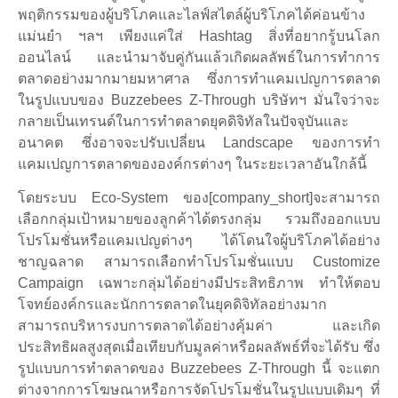
พฤติกรรมของผู้บริโภคและไลฟ์สไตล์ผู้บริโภคได้ค่อนข้าง
แม่นยำ ฯลฯ เพียงแค่ใส่ Hashtag สิ่งที่อยากรู้บนโลก
ออนไลน์ และนำมาจับคู่กันแล้วเกิดผลลัพธ์ในการทำการ
ตลาดอย่างมากมายมหาศาล ซึ่งการทำแคมเปญการตลาด
ในรูปแบบของ Buzzebees Z-Through บริษัทฯ มั่นใจว่าจะ
กลายเป็นเทรนด์ในการทำตลาดยุคดิจิทัลในปัจจุบันและ
อนาคต ซึ่งอาจจะปรับเปลี่ยน Landscape ของการทำ
แคมเปญการตลาดขององค์กรต่างๆ ในระยะเวลาอันใกล้นี้
โดยระบบ Eco-System ของ[company_short]จะสามารถ
เลือกกลุ่มเป้าหมายของลูกค้าได้ตรงกลุ่ม รวมถึงออกแบบ
โปรโมชั่นหรือแคมเปญต่างๆ ได้โดนใจผู้บริโภคได้อย่าง
ชาญฉลาด สามารถเลือกทำโปรโมชั่นแบบ Customize
Campaign เฉพาะกลุ่มได้อย่างมีประสิทธิภาพ ทำให้ตอบ
โจทย์องค์กรและนักการตลาดในยุคดิจิทัลอย่างมาก
สามารถบริหารงบการตลาดได้อย่างคุ้มค่า และเกิด
ประสิทธิผลสูงสุดเมื่อเทียบกับมูลค่าหรือผลลัพธ์ที่จะได้รับ ซึ่ง
รูปแบบการทำตลาดของ Buzzebees Z-Through นี้ จะแตก
ต่างจากการโฆษณาหรือการจัดโปรโมชั่นในรูปแบบเดิมๆ ที่