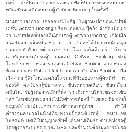
ถึงนี้ จึงเป็นที่มาของการต่อยอดฟังก์ชั่นการทำงานบนแอป
พลิเคชั่นจองที่นั่งบนรถตู้ GetVan Booking ในครั้งนี้
นางสาวแสงดาว เอกลักษณ์ไพสิฐ ในฐานะเจ้าของแอปพลิ
เคชั่น GetVan Booking บริษัท เกตแวน บุ๊คกิ้ง จำกัด เปิดเผย
ว่า “แอปพลิเคชั่นจองที่นั่งบนรถตู้ GetVan Booking ได้จับมือ
ร่วมกับแอปพลิเคชั่น Police I lert U และได้รับการสนับสนุน
จากกองบังคับการตำรวจจราจร ในการเพิ่มฟีเจอร์ “บริการ
แจ้งปัญหาคนขับรถตู้” บนแอป GetVan Booking ซึ่งผู้
โดยสารที่ทำการจองรถตู้ผ่าน GetVan Booking สามารถส่ง
ข้อความผ่าน Police I lert U บนแอป GetVan Booking เมื่อ
เกิดความรู้สึกไม่ปลอดภัยในขณะที่นั่งอยู่บนรถตู้คันที่ทำการ
จองได้ คนขับรถตู้ขับรถเร็ว, ขับรถหวาดเสียว, ขับเหมือน
หลับใน, รับผู้โดยสารเกินที่นั่ง รวมถึงการบริการของคนขับ
ฯลฯ โดยข้อมูลจะถูกส่งไปยังตำรวจท้องที่ ในขณะเดียวกันก็
จะถูกส่งไปยังผู้ประกอบการเจ้าของรถตู้ด้วย ทำให้
ตำรวจนครบาลในท้องที่จะทราบชื่อคนขับรถตู้ หมายเลข
โทรศัพท์ เลขที่ใบอนุญาตขับขี่ เส้นทางเดินรถ ตำแหน่งรถตู้
โดยดูจากระบบสัญญาณ GPS และจำนวนชั่วโมงการขับรถ