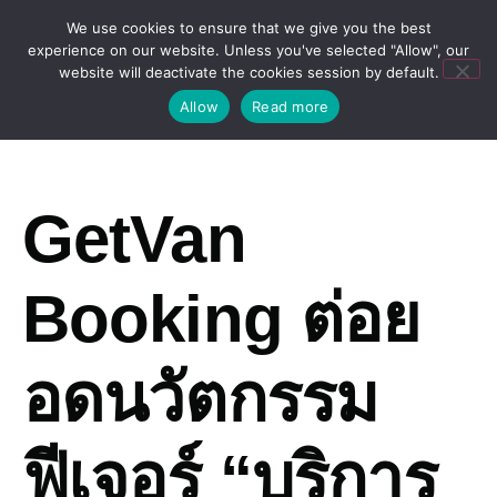
We use cookies to ensure that we give you the best
experience on our website. Unless you've selected "Allow", our
website will deactivate the cookies session by default.
Allow
Read more
GetVan
Booking ต่อย
อดนวัตกรรม
ฟีเจอร์ “บริการ