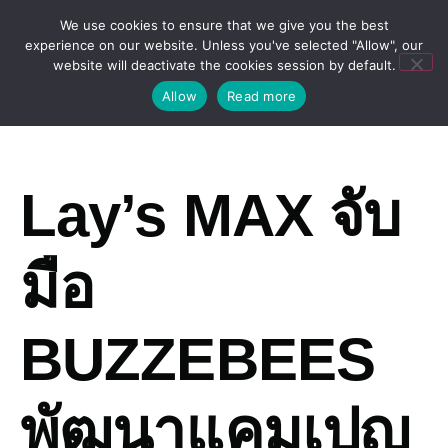
We use cookies to ensure that we give you the best
experience on our website. Unless you've selected "Allow", our
website will deactivate the cookies session by default.
Allow
Read more
Lay’s MAX จับ
มือ
BUZZEBEES
พัฒนาแคมเปญ