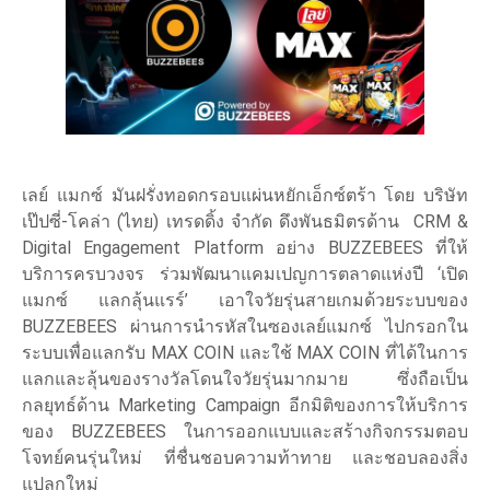
เลย์ แมกซ์ มันฝรั่งทอดกรอบแผ่นหยักเอ็กซ์ตร้า โดย บริษัท
เป๊ปซี่-โคล่า (ไทย) เทรดดิ้ง จำกัด ดึงพันธมิตรด้าน CRM &
Digital Engagement Platform อย่าง BUZZEBEES ที่ให้
บริการครบวงจร ร่วมพัฒนาแคมเปญการตลาดแห่งปี ‘เปิด
แมกซ์ แลกลุ้นแรร์’ เอาใจวัยรุ่นสายเกมด้วยระบบของ
BUZZEBEES ผ่านการนำรหัสในซองเลย์แมกซ์ ไปกรอกใน
ระบบเพื่อแลกรับ MAX COIN และใช้ MAX COIN ที่ได้ในการ
แลกและลุ้นของรางวัลโดนใจวัยรุ่นมากมาย ซึ่งถือเป็น
กลยุทธ์ด้าน Marketing Campaign อีกมิติของการให้บริการ
ของ BUZZEBEES ในการออกแบบและสร้างกิจกรรมตอบ
โจทย์คนรุ่นใหม่ ที่ชื่นชอบความท้าทาย และชอบลองสิ่ง
แปลกใหม่