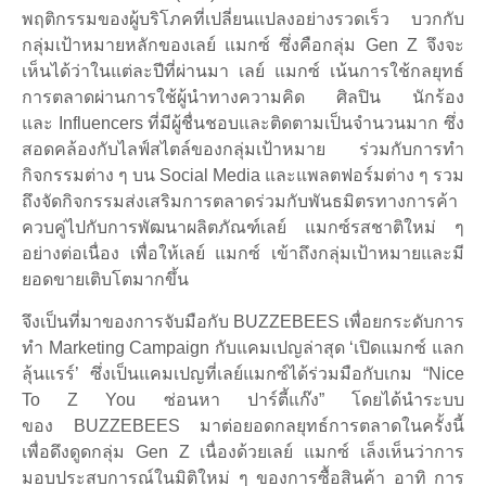
พฤติกรรมของผู้บริโภคที่เปลี่ยนแปลงอย่างรวดเร็ว บวกกับ
กลุ่มเป้าหมายหลักของเลย์ แมกซ์ ซึ่งคือกลุ่ม Gen Z จึงจะ
เห็นได้ว่าในแต่ละปีที่ผ่านมา เลย์ แมกซ์ เน้นการใช้กลยุทธ์
การตลาดผ่านการใช้ผู้นำทางความคิด ศิลปิน นักร้อง
และ Influencers ที่มีผู้ชื่นชอบและติดตามเป็นจำนวนมาก ซึ่ง
สอดคล้องกับไลฟ์สไตล์ของกลุ่มเป้าหมาย ร่วมกับการทำ
กิจกรรมต่าง ๆ บน Social Media และแพลตฟอร์มต่าง ๆ รวม
ถึงจัดกิจกรรมส่งเสริมการตลาดร่วมกับพันธมิตรทางการค้า
ควบคู่ไปกับการพัฒนาผลิตภัณฑ์เลย์ แมกซ์รสชาติใหม่ ๆ
อย่างต่อเนื่อง เพื่อให้เลย์ แมกซ์ เข้าถึงกลุ่มเป้าหมายและมี
ยอดขายเติบโตมากขึ้น
จึงเป็นที่มาของการจับมือกับ BUZZEBEES เพื่อยกระดับการ
ทำ Marketing Campaign กับแคมเปญล่าสุด ‘เปิดแมกซ์ แลก
ลุ้นแรร์’ ซึ่งเป็นแคมเปญที่เลย์แมกซ์ได้ร่วมมือกับเกม “Nice
To Z You ซ่อนหา ปาร์ตี้แก๊ง” โดยได้นำระบบ
ของ BUZZEBEES มาต่อยอดกลยุทธ์การตลาดในครั้งนี้
เพื่อดึงดูดกลุ่ม Gen Z เนื่องด้วยเลย์ แมกซ์ เล็งเห็นว่าการ
มอบประสบการณ์ในมิติใหม่ ๆ ของการซื้อสินค้า อาทิ การ