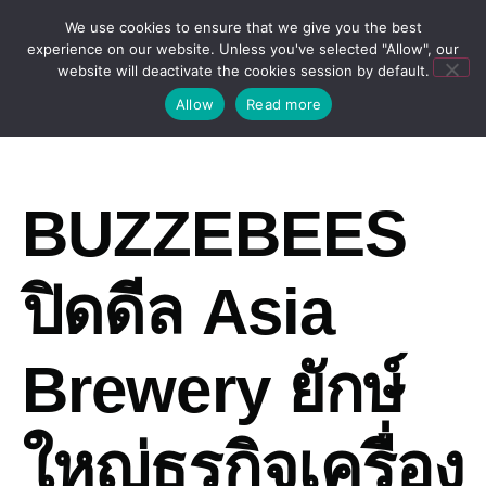
We use cookies to ensure that we give you the best
experience on our website. Unless you've selected "Allow", our
website will deactivate the cookies session by default.
Allow
Read more
BUZZEBEES
ปิดดีล Asia
Brewery ยักษ์
ใหญ่ธุรกิจเครื่อง