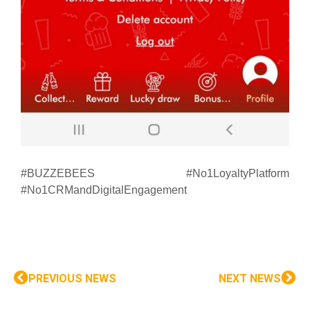
#BUZZEBEES #No1LoyaltyPlatform
#No1CRMandDigitalEngagement
PREVIOUS NEWS
NEXT NEWS