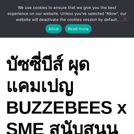
We use cookies to ensure that we give you the best
experience on our website. Unless you've selected "Allow", our
website will deactivate the cookies session by default.
Allow
Read more
บัซซี่บีส์ ผุด
แคมเปญ
BUZZEBEES x
SME สนับสนุน