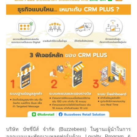
บริษัท บัซซี่บีส์ จำกัด (Buzzebees) ในฐานะผู้นำในการ
ออกแบบและพัฒนาแพลตฟอร์มด้าน Loyalty Program &